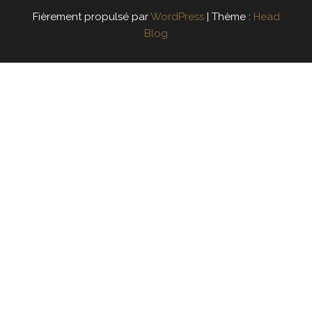
Fièrement propulsé par
WordPress
|
Thème :
Head
Blog