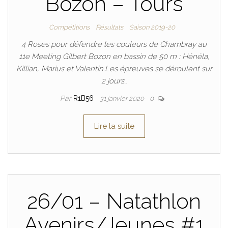
Bozon – Tours
Compétitions
Résultats
Saison 2019-20
4 Roses pour défendre les couleurs de Chambray au
11e Meeting Gilbert Bozon en bassin de 50 m : Hénéla,
Killian, Marius et Valentin.Les épreuves se déroulent sur
2 jours…
Par
R1B56
31 janvier 2020
0
Lire la suite
26/01 – Natathlon
Avenirs/Jeunes #1