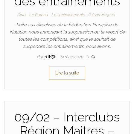
des entrainements
Club
Le Bureau
Les entrainements
Saison 2019-20
Suite aux directives de la Fédération Française de
Natation nous annonçant la suppression ou le report de
toutes les compétitions, ainsi que le souhait de
suspendre les entrainements, nous avons…
Par
R1B56
14 mars 2020
0
Lire la suite
09/02 – Interclubs
Région Maitres –