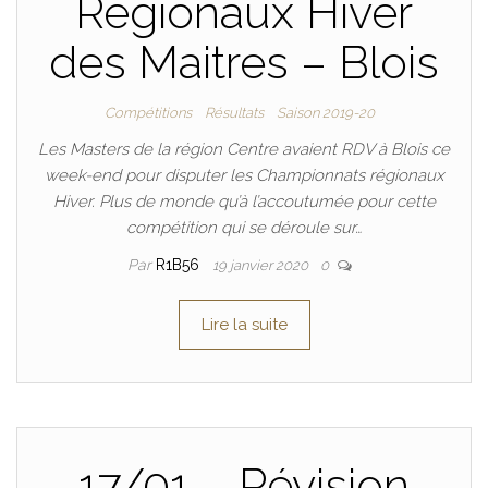
Régionaux Hiver
des Maitres – Blois
Compétitions
Résultats
Saison 2019-20
Les Masters de la région Centre avaient RDV à Blois ce
week-end pour disputer les Championnats régionaux
Hiver. Plus de monde qu’à l’accoutumée pour cette
compétition qui se déroule sur…
Par
R1B56
19 janvier 2020
0
Lire la suite
17/01 – Révision