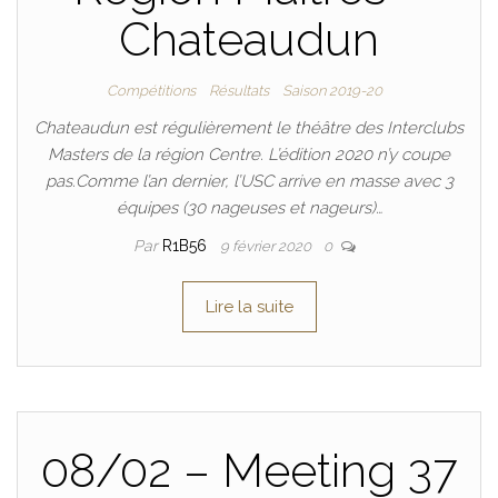
Chateaudun
Compétitions
Résultats
Saison 2019-20
Chateaudun est régulièrement le théâtre des Interclubs
Masters de la région Centre. L’édition 2020 n’y coupe
pas.Comme l’an dernier, l’USC arrive en masse avec 3
équipes (30 nageuses et nageurs)…
Par
R1B56
9 février 2020
0
Lire la suite
08/02 – Meeting 37