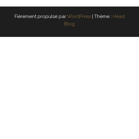
Fièrement propulsé par
WordPress
|
Thème :
Head
Blog