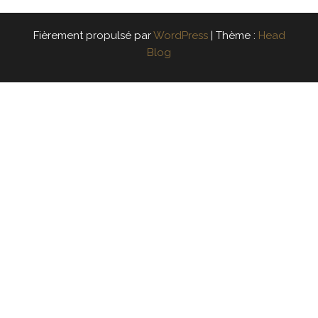
Fièrement propulsé par
WordPress
|
Thème :
Head
Blog