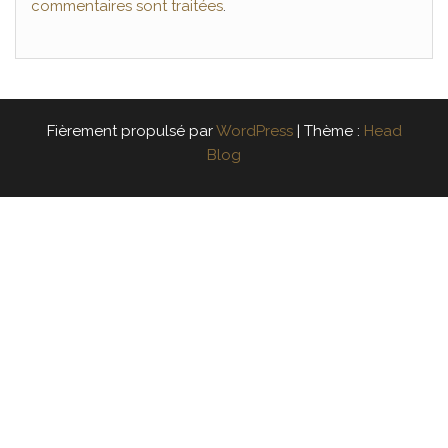
commentaires sont traitées
.
Fièrement propulsé par
WordPress
|
Thème :
Head
Blog