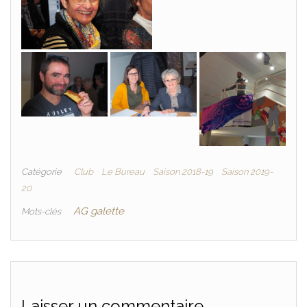
Catégorie
Club
Le Bureau
Saison 2018-19
Saison 2019-
20
AG galette
Mots-clés
Laisser un commentaire