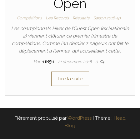
Open
Compétitions
Les Records
Résultats
Saison 2018-19
Les championnats Hiver de l’Ouest Open (ex Nationale
2) viennent clôturer ce premier trimestre de
compétitions. Comme l’an dernier 2 nageurs ont fait le
déplacement à Rennes, qui accueillaient cette…
Par
R1B56
21 décembre 2018
0
Lire la suite
Fièrement propulsé par
WordPress
|
Thème :
Head
Blog