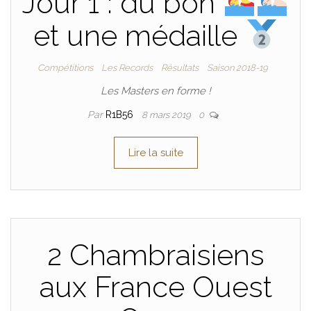
Jour 1 : du bon
et une médaille
Compétitions
Les Records
Résultats
Saison 2018-19
Les Masters en forme !
Par
R1B56
8 mars 2019
0
Lire la suite
2 Chambraisiens
aux France Ouest