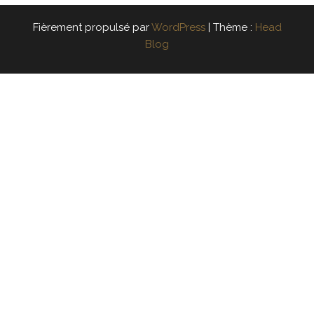
Fièrement propulsé par
WordPress
|
Thème :
Head
Blog