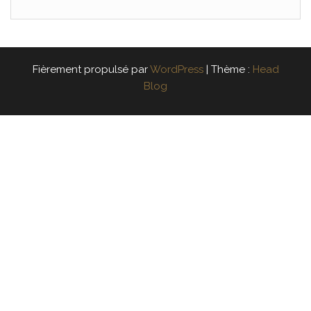
Fièrement propulsé par
WordPress
|
Thème :
Head
Blog