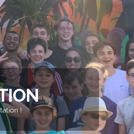
TION
ation !