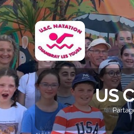
US 
Partag