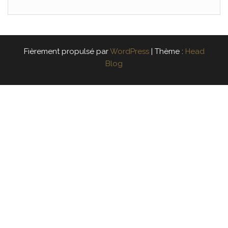
Fièrement propulsé par
WordPress
|
Thème :
Head
Blog