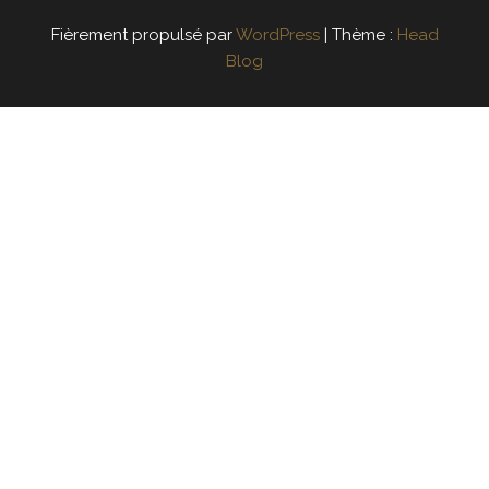
Fièrement propulsé par
WordPress
|
Thème :
Head
Blog