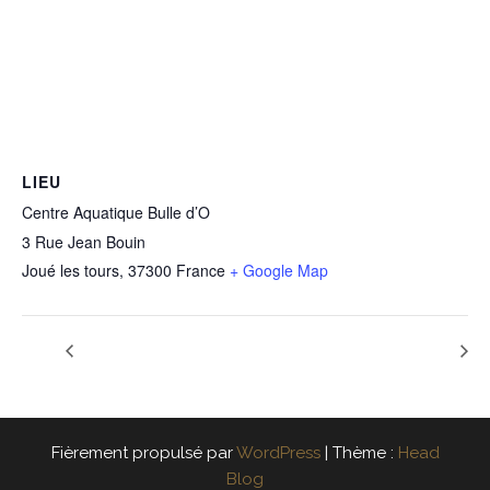
LIEU
Centre Aquatique Bulle d’O
3 Rue Jean Bouin
Joué les tours
,
37300
France
+ Google Map
Fièrement propulsé par
WordPress
|
Thème :
Head
Blog