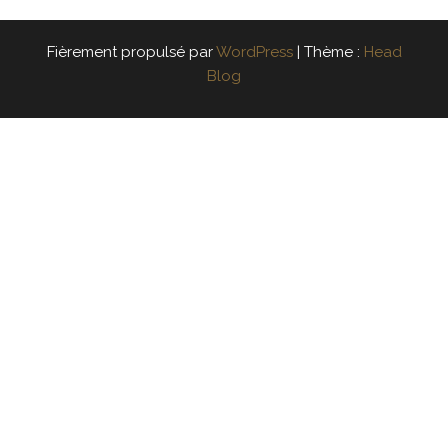
Fièrement propulsé par
WordPress
|
Thème :
Head
Blog