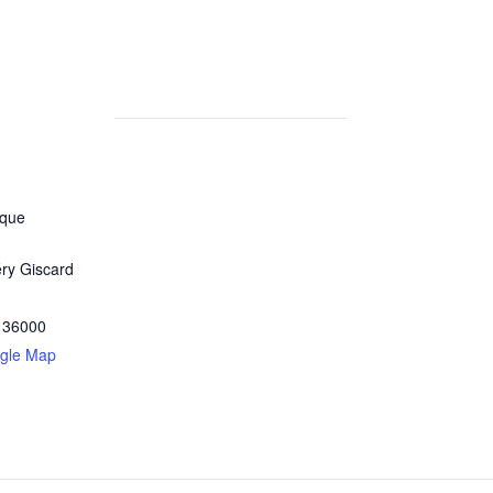
ique
ry Giscard
36000
gle Map