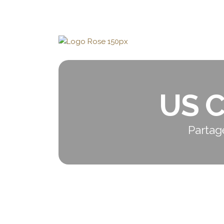
US 
Partag