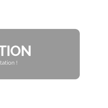
TION
ation !