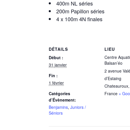
400m NL séries
200m Papillon séries
4 x 100m 4N finales
DÉTAILS
LIEU
Centre Aquat
Début :
Balsan’éo
31 janvier
2 avenue Valé
Fin :
d’Estaing
1 février
Chateauroux
,
Catégories
France
+ Goo
d’Évènement:
Benjamins
,
Juniors /
Séniors