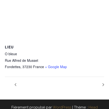
LIEU
O bleue
Rue Alfred de Musset
Fondettes
,
37230
France
+ Google Map
Fièrement propulsé par
WordPress
|
Thème :
Head