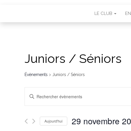
LE CLUB
EN
Juniors / Séniors
Évènements
Juniors / Séniors
R
S
e
a
i
c
s
29 novembre 2
h
Aujourd'hui
i
r
S