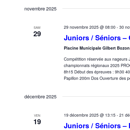
e
m
é
novembre 2025
r
o
l
t
e
c
-
29 novembre 2025 @ 08:00
c
-
30 n
SAM
h
29
c
t
Juniors / Séniors –
l
e
i
é
Piscine Municipale Gilbert Bozo
o
e
.
n
Compétition réservée aux nageurs Ju
t
R
n
championnats régionaux 2025 PRO
e
e
n
8h15 Début des épreuves : 9h30 
c
z
Papillon 200m Dos Ouverture des p
a
h
u
e
n
v
r
décembre 2025
e
i
c
d
h
a
g
19 décembre 2025 @ 13:15
-
21 d
VEN
e
t
19
a
Juniors / Séniors –
r
e