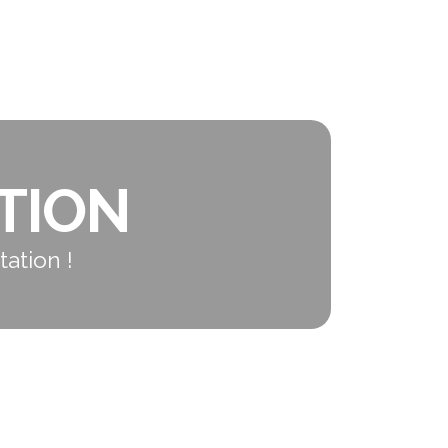
TION
ation !