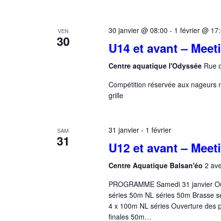
é
n
.
e
30 janvier @ 08:00
-
1 février @ 17
VEN
30
m
U14 et avant – Meet
e
Centre aquatique l'Odyssée
Rue d
n
Compétition réservée aux nageurs n
t
grille
s
31 janvier
-
1 février
SAM
31
U12 et avant – Mee
Centre Aquatique Balsan'éo
2 av
PROGRAMME Samedi 31 janvier Ouve
séries 50m NL séries 50m Brasse s
4 x 100m NL séries Ouverture des p
finales 50m…