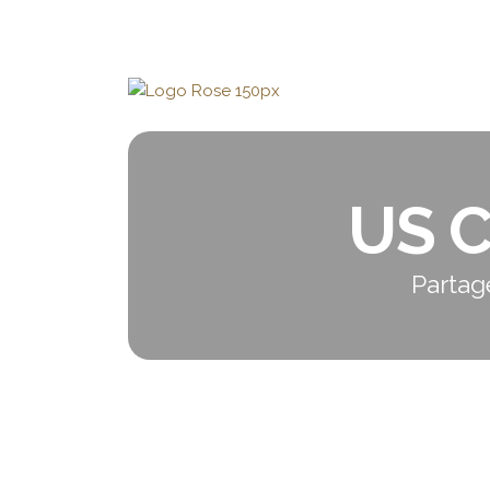
US 
Partag