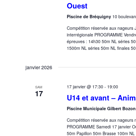
É
.
t
Ouest
v
i
è
Piscine de Bréquigny
10 boulevar
n
o
Compétition réservée aux nageurs Jun
e
n
interrégionale PROGRAMME Vendred
m
épreuves : 14h30 50m NL séries 50
d
e
1500m NL séries 50m NL finales 50m
n
e
t
v
s
janvier 2026
p
u
a
17 janvier @ 17:30
-
19:00
e
SAM
r
17
U14 et avant – Anim
m
s
o
É
Piscine Municipale Gilbert Bozo
t
-
v
Compétition réservée aux nageurs n
c
PROGRAMME Samedi 17 janvier Ouve
è
l
50m Papillon 50m Brasse 100m N